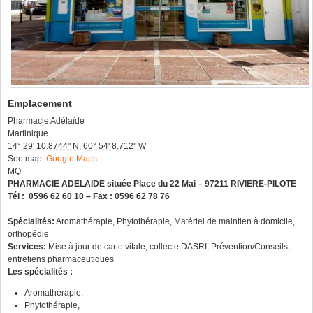
Emplacement
Pharmacie Adélaïde
Martinique
14° 29' 10.8744" N
,
60° 54' 8.712" W
See map:
Google Maps
MQ
PHARMACIE ADELAIDE située Place du 22 Mai – 97211 RIVIERE-PILOTE
Tél : 0596 62 60 10 – Fax : 0596 62 78 76
Spécialités:
Aromathérapie, Phytothérapie, Matériel de maintien à domicile,
orthopédie
Services:
Mise à jour de carte vitale, collecte DASRI, Prévention/Conseils,
entretiens pharmaceutiques
Les spécialités
:
Aromathérapie,
Phytothérapie,