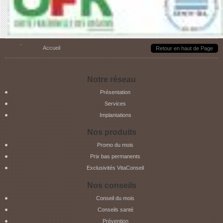
Vous êtes ici
Accueil
Retour en haut de Page
Notre réseau
Présentation
Services
Implantations
Nos produits
Promo du mois
Prix bas permanents
Exclusivités VitaConseil
Nos conseils
Conseil du mois
Conseils santé
Prévention