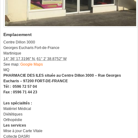
Emplacement
Centre Dillon 3000
Georges Eucharis
Fort-de-France
Martinique
14° 36' 17.3196" N
,
61° 2' 38.8752" W
See map:
Google Maps
MQ
PHARMACIE DES ILES située au Centre Dillon 3000 – Rue Georges
Eucharis – 97200 FORT-DE-FRANCE
Tél : 0596 72 57 04
Fax : 0596 71 44 23
Les spécialités
:
Matériel Médical
Diététiques
Orthopédie
Les services
Mise à jour Carte Vitale
Collecte DASRI