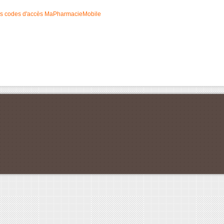
s
codes
d'accès
MaPharmacieMobile