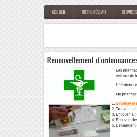
Aller au contenu principal
ACCUEIL
NOTRE RÉSEAU
SERVICE
Menu principal
Renouvellement d'ordonnance
Les
pharmac
éviterez
de
Détenteurs
d
Ma
pharmac
Localiser
la
Trouver
les
Envoyer
la
p
Recevoir
de
Demander
c