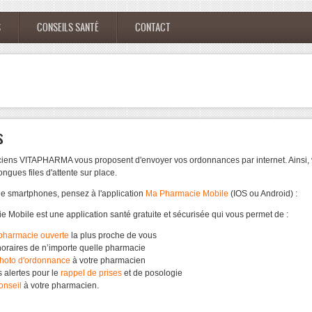
S
CONSEILS SANTÉ
CONTACT
s
iens
VITAPHARMA
vous
proposent
d'envoyer
vos
ordonnances
par internet.
Ainsi
,
longues
files
d'attente
sur
place.
e smartphones,
pensez
à
l'application
Ma
Pharmacie
Mobile
(
IOS
ou
Android) :
ie
Mobile
est
une
application
santé
gratuite
et
sécurisée
qui
vous
permet
de :
pharmacie
ouverte
la plus
proche
de
vous
horaires
de
n’importe
quelle
pharmacie
hoto
d'ordonnance
à
votre
pharmacien
s
alertes
pour le
rappel de prises
et de
posologie
onseil
à
votre
pharmacien
.